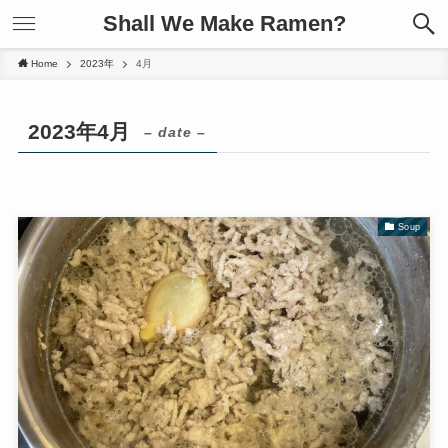
Shall We Make Ramen?
Home
2023年
4月
2023年4月
– date –
Soup